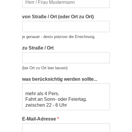
von Straße / Ort (oder Ort zu Ort)
je genauer - desto präziser die Errechnung.
zu Straße / Ort
(bei Ort zu Ort leer lassen)
(
was berücksichtig werden sollte...
o
d
e
r
z
u
b
E-Mail-Adresse
*
i
t